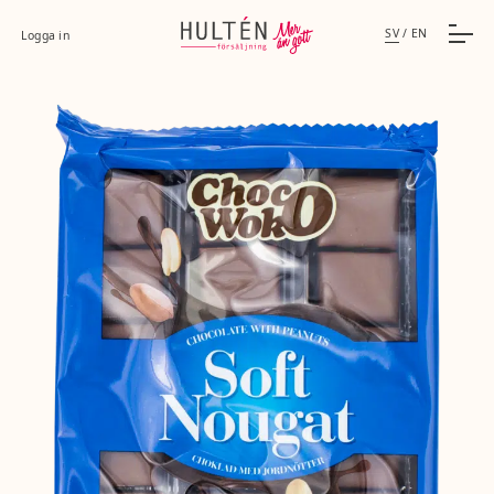
SV
/
EN
Logga in