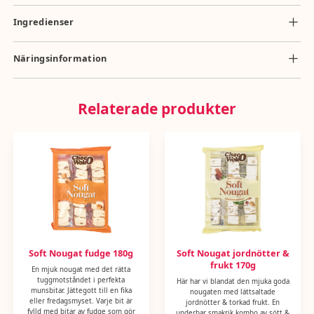
Ingredienser
mjölkchoklad 24% (socker, kakaosmör, helMJÖLKSpulver, kakaomasse,
skumMJÖLKSpulver, emulgatorer: SOJAlecitin, E476), glukossirap, socker,
Näringsinformation
JORDNÖTTER 14%, vatten, vegetabiliskt fett ( palm, palmkärna),
Näringsvärde per 100g: energi 1869kj/445kcal, totalt fett 15g, mättat fett
skumMJÖLKSpulver, ÄGGvitepulver, salt, honung, naturlig vaniljarom,
8g, kolhydrater 68g, socker 53g, protein 6g, natrium 55g, salt 0,14g
emulgeringsmedel: solroslecitin. Mjölkchoklad: minst: 25,8% kakao.
Relaterade produkter
Soft Nougat fudge 180g
Soft Nougat jordnötter &
frukt 170g
En mjuk nougat med det rätta
tuggmotståndet i perfekta
Här har vi blandat den mjuka goda
munsbitar. Jättegott till en fika
nougaten med lättsaltade
eller fredagsmyset. Varje bit är
jordnötter & torkad frukt. En
fylld med bitar av fudge som gör
underbar smakrik kombo av sött &