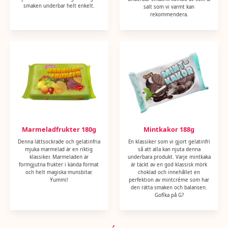
smaken underbar helt enkelt.
salt som vi varmt kan
rekommendera.
Marmeladfrukter 180g
Mintkakor 188g
Denna lättsockrade och gelatinfria
En klassiker som vi gjort gelatinfri
mjuka marmelad är en riktig
så att alla kan njuta denna
klassiker. Marmeladen är
underbara produkt. Varje mintkaka
formgjutna frukter i kända format
är täckt av en god klassisk mörk
och helt magiska munsbitar.
choklad och innehållet en
Yummi!
perfektion av mintcréme som har
den rätta smaken och balansen.
Gofíka på G?