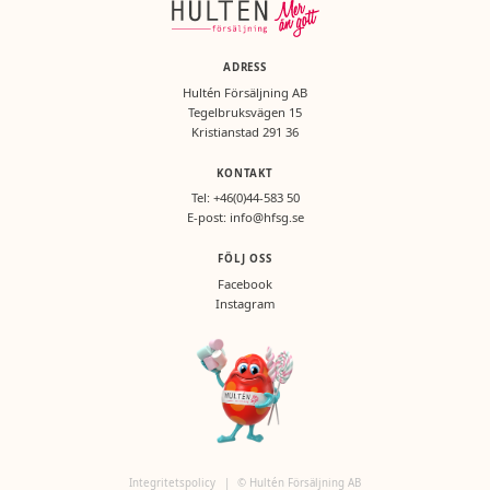
ADRESS
Hultén Försäljning AB
Tegelbruksvägen 15
Kristianstad 291 36
KONTAKT
Tel:
+46(0)44-583 50
E-post:
info@hfsg.se
FÖLJ OSS
Facebook
Instagram
Integritetspolicy
|
© Hultén Försäljning AB