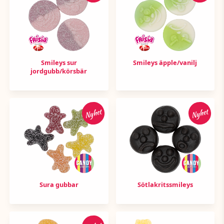
Smileys sur
Smileys äpple/vanilj
jordgubb/körsbär
Nyhet
Nyhet
Sura gubbar
Sötlakritssmileys