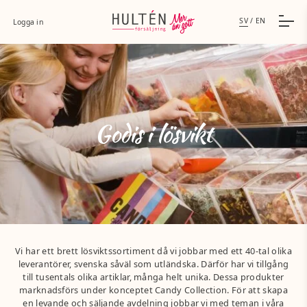
SV
/
EN
Logga in
Godis i lösvikt
Vi har ett brett lösviktssortiment då vi jobbar med ett 40-tal olika
leverantörer, svenska såväl som utländska. Därför har vi tillgång
till tusentals olika artiklar, många helt unika. Dessa produkter
marknadsförs under konceptet Candy Collection. För att skapa
en levande och säljande avdelning jobbar vi med teman i våra