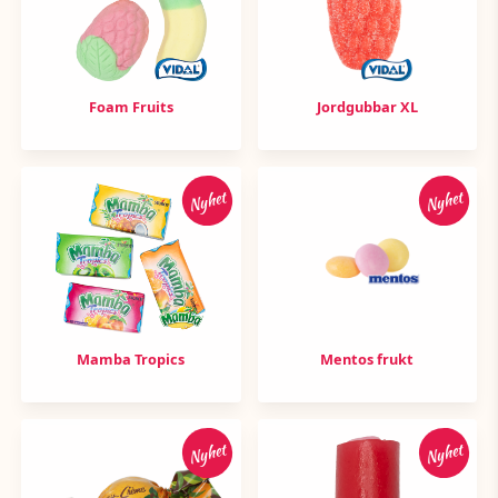
Foam Fruits
Jordgubbar XL
Nyhet
Nyhet
Mamba Tropics
Mentos frukt
Nyhet
Nyhet