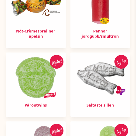
Nöt-Crèmespraliner
Pennor
apelsin
jordgubb/smultron
Nyhet
Nyhet
Pärontwins
Saltaste sillen
Nyhet
Nyhet