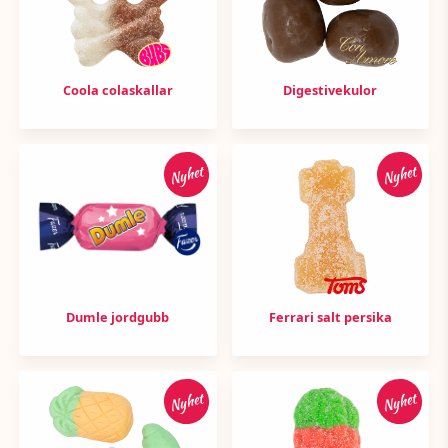
Coola colaskallar
Digestivekulor
Nyhet
Nyhet
Dumle jordgubb
Ferrari salt persika
Nyhet
Nyhet