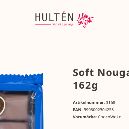
Soft Noug
162g
Artikelnummer:
3168
EAN:
5903002504253
Varumärke:
ChocoWoko