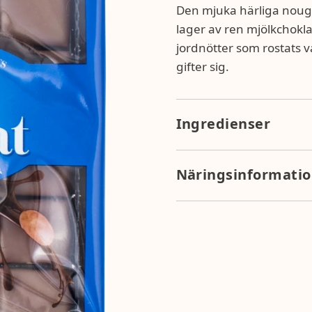
Den mjuka härliga noug
lager av ren mjölkchokla
jordnötter som rostats
gifter sig.
Ingredienser
mjölkchoklad 24% (socker,
skumMJÖLKSpulver, emulgator
Näringsinformati
JORDNÖTTER 14%, vatten, ve
skumMJÖLKSpulver, ÄGGvitep
Näringsvärde per 100g: ener
emulgeringsmedel: solrosle
fett 8g, kolhydrater 68g, so