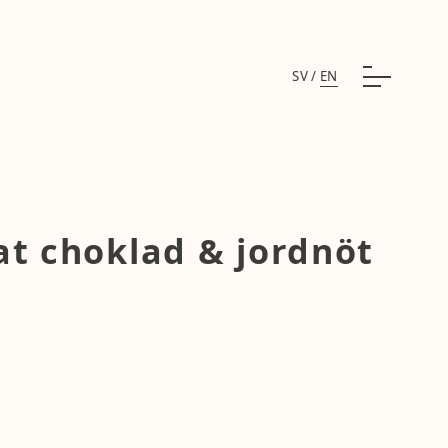
SV
/
EN
at choklad & jordnöt