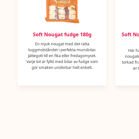
Soft Nougat fudge 180g
Soft N
En mjuk nougat med det rätta
tuggmotståndet i perfekta munsbitar.
Här h
Jättegott till en fika eller fredagsmyset.
nougate
Varje bit är fylld med bitar av fudge som
torkad f
gör smaken underbar helt enkelt.
av 