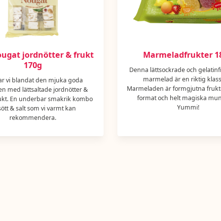
ougat jordnötter & frukt
Marmeladfrukter 1
170g
Denna lättsockrade och gelatinf
marmelad är en riktig klass
ar vi blandat den mjuka goda
Marmeladen är formgjutna frukt
n med lättsaltade jordnötter &
format och helt magiska muns
rukt. En underbar smakrik kombo
Yummi!
sött & salt som vi varmt kan
rekommendera.