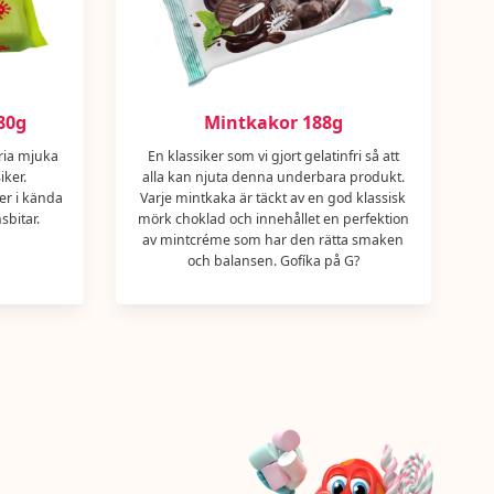
80g
Mintkakor 188g
ria mjuka
En klassiker som vi gjort gelatinfri så att
iker.
alla kan njuta denna underbara produkt.
er i kända
Varje mintkaka är täckt av en god klassisk
bitar.
mörk choklad och innehållet en perfektion
av mintcréme som har den rätta smaken
och balansen. Gofíka på G?