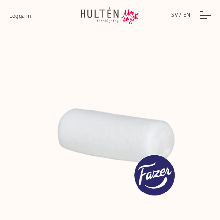
SV
/
EN
Logga in