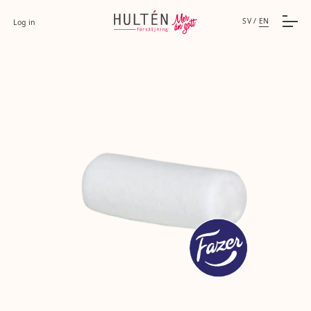
SV
/
EN
Log in