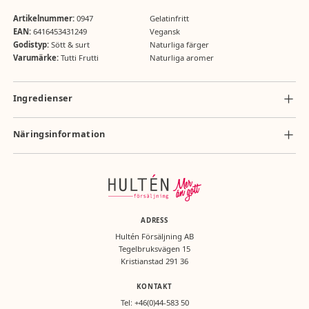
Artikelnummer:
0947
Gelatinfritt
EAN:
6416453431249
Vegansk
Godistyp:
Sött & surt
Naturliga färger
Varumärke:
Tutti Frutti
Naturliga aromer
Ingredienser
Ingredienser: socker, glukossirap, VETESTÄRKELSE, modifierad stärkelse,
surhetsreglerande medel (E270, E330, E325), syra (E330), majsstärkelse,
Näringsinformation
fullhärdat vegetabiliskt fett (palm, raps, solros), färgande livsmedel
Näringsvärde per 100g: energi 1526 kJ/363 kcal, fett <0,5g (varav mättat
(koncentrat av svart morot, safflor, batat, spirulina och äpple).
fett <0,5g), kolhydrater 90g (varav sockerarter 62g), protein <0,5g, salt
0,27g.
ADRESS
Hultén Försäljning AB
Tegelbruksvägen 15
Kristianstad 291 36
KONTAKT
Tel:
+46(0)44-583 50