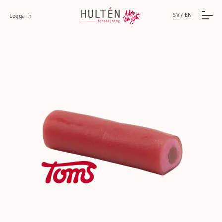
SV
/
EN
Logga in