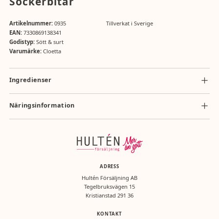
Sockerbitar
Artikelnummer:
0935
Tillverkat i Sverige
EAN:
7330869138341
Godistyp:
Sött & surt
Varumärke:
Cloetta
Ingredienser
Ingredienser: socker, glukossirap, invertsockersirap, gelatin, vegetabilisk
oljor (palm, kokos), ytbehandlingsmedel (karnaubavax), arom (bl.a.
Näringsinformation
vanillin). Kan innehålla spår av MJÖLK.
Näringsvärde per 100g: energi 1555 kJ/362 kcal, fett 0,4g (varav mättat
fett 0,4g), kolhydrater 87g (varav sockerarter 72g), protein 3,0g, salt
0,02g.
ADRESS
Hultén Försäljning AB
Tegelbruksvägen 15
Kristianstad 291 36
KONTAKT