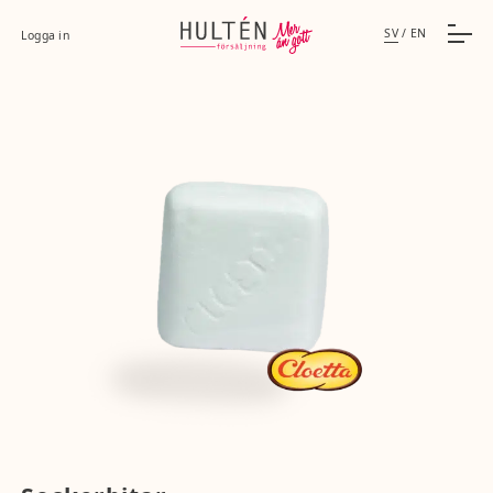
SV
/
EN
Logga in