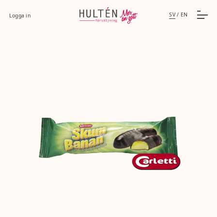
SV
/
EN
Logga in