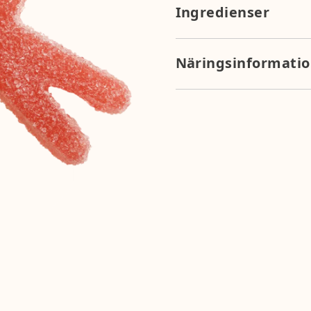
Ingredienser
Ingredienser: socker, glukos
surhetsreglerande medel (
Näringsinformati
E133, E160a).
Näringsvärde per 100g: ener
fett <0,1g), kolhydrater 71g