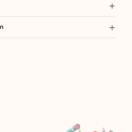
-fruktossirap, vatten, gelatin,
äppelsyra E296), aromämne (E100, E120,
on
gi 1465 kJ/350 kcal, fett 2g (varav mättat
 (varav sockerarter 50g), protein 6g, salt 0g.