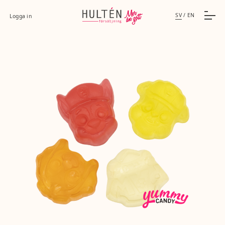
SV
/
EN
Logga in