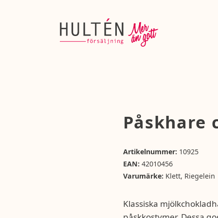
Påskhare 
Artikelnummer:
10925
EAN:
42010456
Varumärke:
Klett, Riegelein
Klassiska mjölkchokladha
påskkostymer. Dessa go