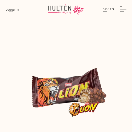
SV
/
EN
Logga in