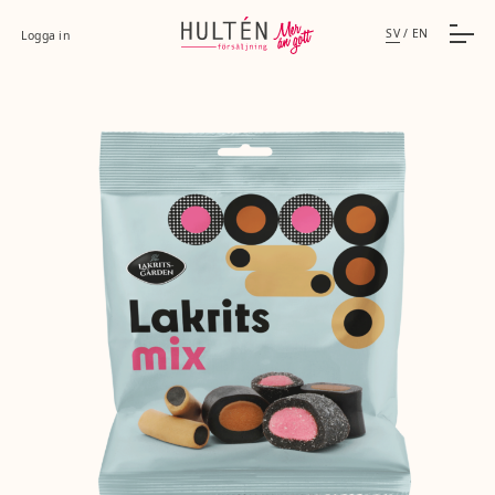
SV
/
EN
Logga in