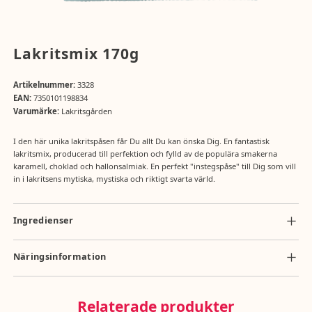
Lakritsmix 170g
Artikelnummer:
3328
EAN:
7350101198834
Varumärke:
Lakritsgården
I den här unika lakritspåsen får Du allt Du kan önska Dig. En fantastisk
lakritsmix, producerad till perfektion och fylld av de populära smakerna
karamell, choklad och hallonsalmiak. En perfekt "instegspåse" till Dig som vill
in i lakritsens mytiska, mystiska och riktigt svarta värld.
Ingredienser
socker, VETEMJÖL, melass, glukossirap, vegetabliskt fett (shea, kokos),
stabiliseringsmedel (E422), ammoniumklorid, gelatin, lakritsextrakt, salt,
Näringsinformation
fettreducerat kakaopulver, aromer, färgämnen (E120, E150c, E153),
Näringsvärde per 100g: energi 1498kj/353kcal, totalt fett 2,3g, mättat
vegetabilisk olja (raps, solros), ytbehandlingsmedel (E901, E903)
fett 1,1g, kolhydrater 79g , socker 58g, protein 3,4g, salt 0,5g
Relaterade produkter