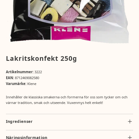
Lakritskonfekt 250g
Artikelnummer:
3222
EAN:
8712469082580
Varumärke:
Klene
Innehåller de klassiska smakerna och formerna för oss som tycker om och
värnar tradition, smak och utseende. Vuxenmys helt enkelt!
Ingredienser
socker, glukossirap, VETEMJÖL, melass, kokos, vatten, gelatin,
lakritsextrakt, VETESTÄRKELSE, kakaopulver, emulgeringsmedel (E471),
Näringsinformation