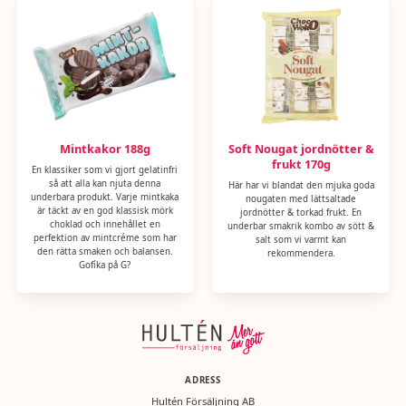
Mintkakor 188g
Soft Nougat jordnötter &
frukt 170g
En klassiker som vi gjort gelatinfri
så att alla kan njuta denna
Här har vi blandat den mjuka goda
underbara produkt. Varje mintkaka
nougaten med lättsaltade
är täckt av en god klassisk mörk
jordnötter & torkad frukt. En
choklad och innehållet en
underbar smakrik kombo av sött &
perfektion av mintcréme som har
salt som vi varmt kan
den rätta smaken och balansen.
rekommendera.
Gofíka på G?
ADRESS
Hultén Försäljning AB