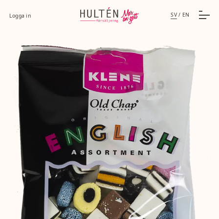
SV
/
EN
Logga in