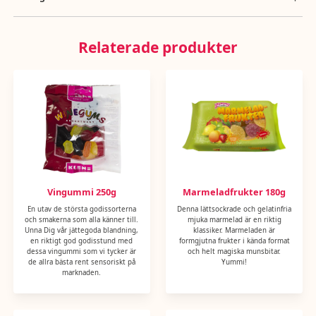
aromämnen, färgning mat(koncentrat av safflorsläktet), färgämnen
Näringsvärde per 100g: energi 1576kj/372kcal, totalt fett 4,3g, mättat
(E132, E141, E160c, E162), vegetabiliska oljor(kokos, palmkärn),
fett 4g, kolhydrater 81g, socker 65g, protein 2,3g, salt 0,05g
ytbehandlingsmedel (E901).
Relaterade produkter
Vingummi 250g
Marmeladfrukter 180g
En utav de största godissorterna
Denna lättsockrade och gelatinfria
och smakerna som alla känner till.
mjuka marmelad är en riktig
Unna Dig vår jättegoda blandning,
klassiker. Marmeladen är
en riktigt god godisstund med
formgjutna frukter i kända format
dessa vingummi som vi tycker är
och helt magiska munsbitar.
de allra bästa rent sensoriskt på
Yummi!
marknaden.