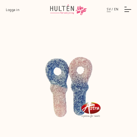
SV
/
EN
Logga in