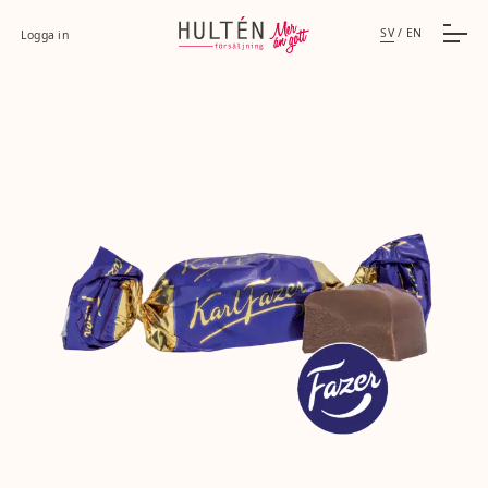
SV
/
EN
Logga in