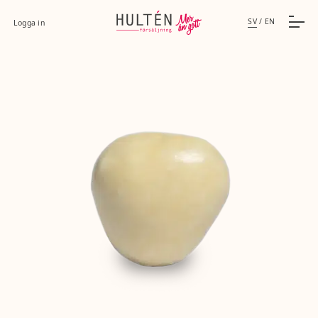
SV
/
EN
Logga in