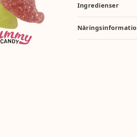
Ingredienser
socker, glukossirap, vatten,
smakämnen, vegetabiliska ko
Näringsinformati
körsbär, hibiskus, citron, s
Näringsvärde per 100g: ener
fett 0g), kolhydrater 85g (v