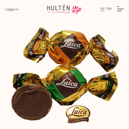
SV
/
EN
Logga in