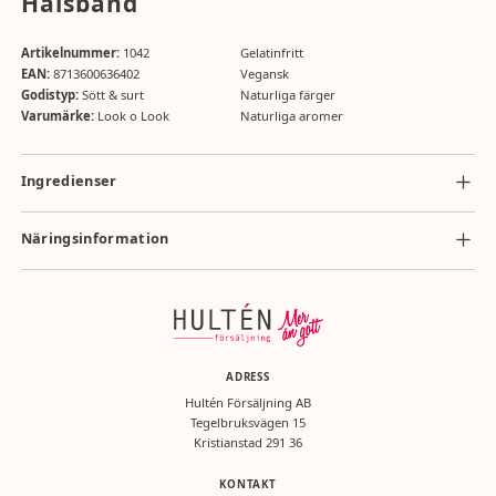
Halsband
Artikelnummer:
1042
Gelatinfritt
EAN:
8713600636402
Vegansk
Godistyp:
Sött & surt
Naturliga färger
Varumärke:
Look o Look
Naturliga aromer
Ingredienser
Ingredienser: dextros, glukossirap, klumpförebyggande medel
(magnesiumsalter av fettsyror, mono- och diglycerider av fettsyror), syra
Näringsinformation
(citronsyra), maltodextrin, aromämnen, vegetabilisk olja (kokos),
Näringsvärde per 100g: energi 1574 kJ/371 kcal, fett 1,6g (varav mättat
färgämnen (paprikaextrakt, antocyaner, rödbetsrött, beta-karoten).
fett 1,6g), kolhydrater 88g (varav sockerarter 88g), protein 0g, salt 0g.
ADRESS
Hultén Försäljning AB
Tegelbruksvägen 15
Kristianstad 291 36
KONTAKT