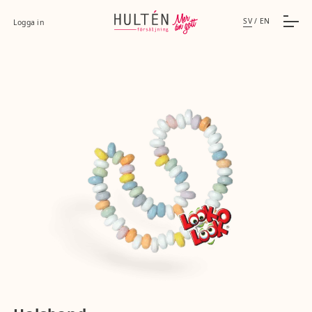
SV
/
EN
Logga in