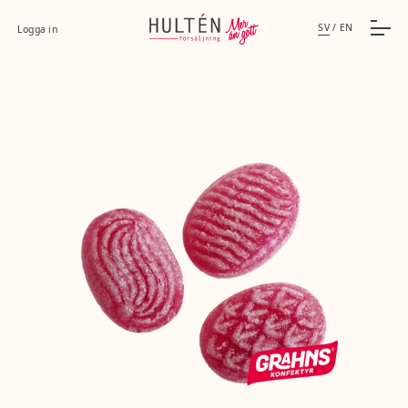
SV
/
EN
Logga in