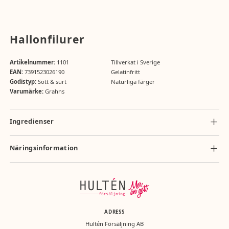
Hallonfilurer
Artikelnummer:
1101
Tillverkat i Sverige
EAN:
7391523026190
Gelatinfritt
Godistyp:
Sött & surt
Naturliga färger
Varumärke:
Grahns
Ingredienser
socker, glukossirap, surhetsreglerande medel (citronsyra), ammonium-
klorid, lakritspulver, arom, färgämne (E120).
Näringsinformation
Näringsvärde per 100g: energi 1630 kJ/390 kcal, fett 0g (varav mättat
fett 0g), kolhydrater 93,6g (varav sockerarter 73,4g), protein 0g, salt
<0,01g.
ADRESS
Hultén Försäljning AB