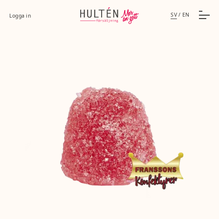
SV
/
EN
Logga in