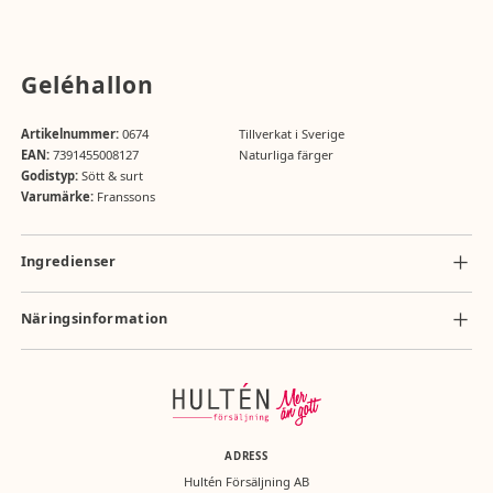
Geléhallon
Artikelnummer:
0674
Tillverkat i Sverige
EAN:
7391455008127
Naturliga färger
Godistyp:
Sött & surt
Varumärke:
Franssons
Ingredienser
Ingredienser: socker, glukos-fruktossirap, vatten, gelatin,
fuktighetsbevarande medel (sorbitol), surhetsreglerande medel
Näringsinformation
(äppelsyra), aromämne, färgämne (E120).
Näringsvärde per 100g: energi 1409 kJ/334kcal, fett 0g (varav mättat fett
0g), kolhydrater 79,7g (varav sockerarter 45,7g), protein 5g, salt 0g.
ADRESS
Hultén Försäljning AB