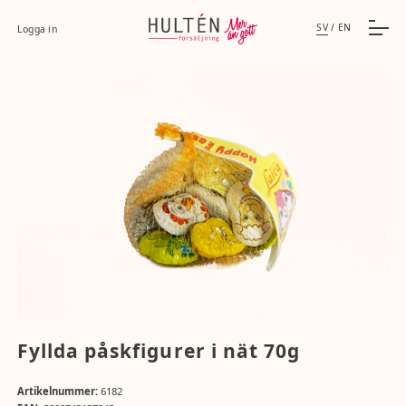
SV
/
EN
Logga in
Fyllda påskfigurer i nät 70g
Artikelnummer:
6182