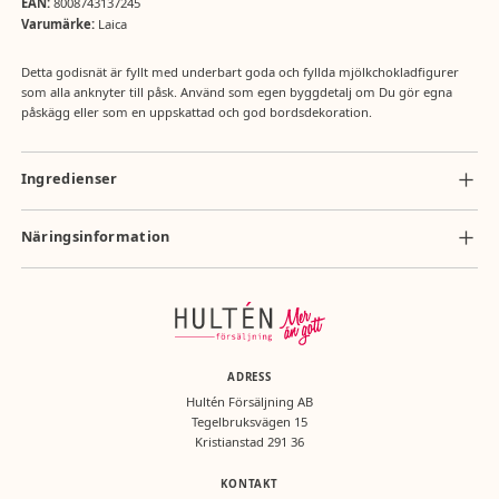
EAN:
8008743137245
Varumärke:
Laica
Detta godisnät är fyllt med underbart goda och fyllda mjölkchokladfigurer
som alla anknyter till påsk. Använd som egen byggdetalj om Du gör egna
påskägg eller som en uppskattad och god bordsdekoration.
Ingredienser
MJÖLKCHOKLAD (kakao minst 28%) MED MJÖLKKRÄMFYLLNING.
INGREDIENSER: Överdrag (ca. 60%): socker, helmjölkspulver (16,5%),
Näringsinformation
kakaomassa, kakaosmör, vasslepulver, emulgeringsmedel: E 322
Näringsvärde per 100g: energi 2254kj/540kcal, totalt fett 30,9g, mättat
sojalecitin; arom: naturlig vaniljsmak. Fyllning (ca. 40%): socker,
fett 18,4g, kolhydrater 58,4g , socker 57,6g, protein 5,9g, salt 0,28g
fraktionerad vegetabilisk olja och fett (palm), skummjölkspulver (14%),
vasslepulver, laktos, helmjölkspulver, emulgeringsmedel: E 322
sojalecitin. Kan innehålla spår av nötter och gluten. Förvaras svalt och
torrt.
ADRESS
Hultén Försäljning AB
Tegelbruksvägen 15
Kristianstad 291 36
KONTAKT