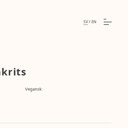
SV
/
EN
akrits
Vegansk