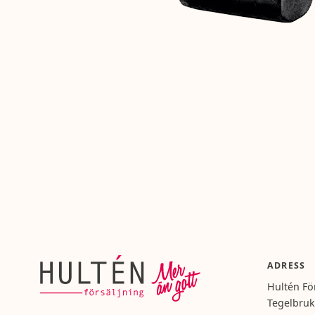
ADRESS
Hultén Fö
Tegelbruk