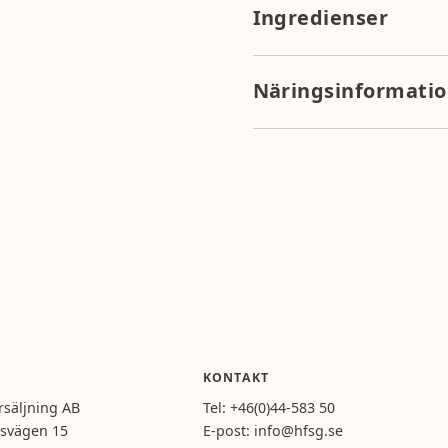
Ingredienser
VETEMJÖL, vatten, socker, s
aromer (lakritsextrakt, anis
Näringsinformati
(E471), surhetsreglerande 
E202).
Näringsvärde per 100g: ener
fett 0,3g), kolhydrater 70,5
0,6g.
KONTAKT
rsäljning AB
Tel:
+46(0)44-583 50
svägen 15
E-post:
info@hfsg.se