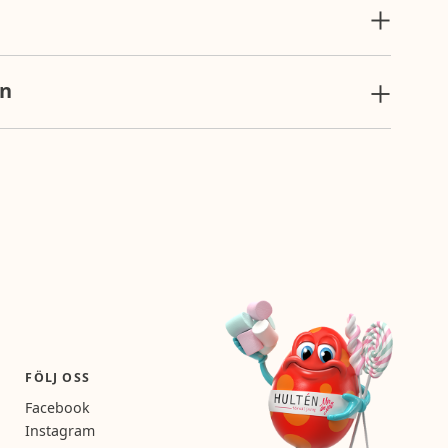
ockersirap, livsmedelsmelass, naturliga
olja), salt, färg (E153), emulgeringsmedel
on
medel (E500), konserveringsmedel (E211,
gi 1292 kJ/304 kcal, fett 0,5g (varav mättat
g (varav sockerarter 41,4g), protein 4,3g, salt
FÖLJ OSS
Facebook
Instagram