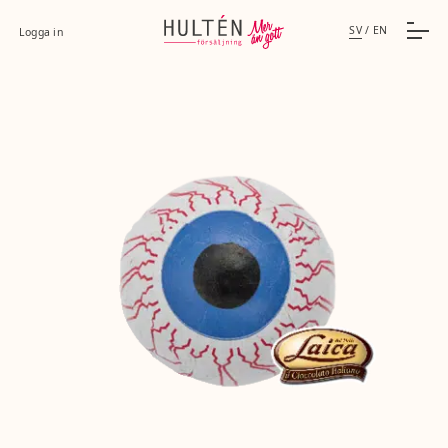
SV
/
EN
Logga in