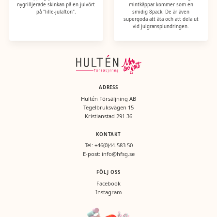
nygrilljerade skinkan på en julvört
mintkäppar kommer som en
på "lille-julafton".
smidig 8pack. De är även
supergoda att äta och att dela ut
vid julgransplundringen.
ADRESS
Hultén Försäljning AB
Tegelbruksvägen 15
Kristianstad 291 36
KONTAKT
Tel:
+46(0)44-583 50
E-post:
info@hfsg.se
FÖLJ OSS
Facebook
Instagram