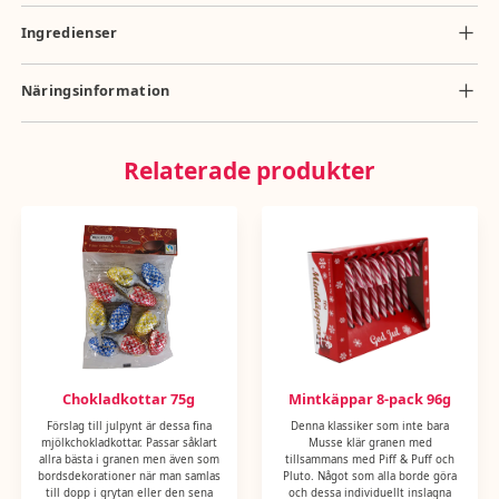
Ingredienser
socker, kakaosmör, HELMJÖLKSPULVER, kakaomassa, VASSLEPULVER
(MJÖLK), emulgeringsmedel: lecitiner; vaniljextrakt. Kan innehålla spår av
Näringsinformation
NÖTTER, JORDNÖTTER, VETE och SOJA
Näringsvärde per 100g: energi 2284kj/547kcal, totalt fett 32g, mättat fett
20g, kolhydrater 57g, socker 57g, protein 6,5g, salt 0,25g
Relaterade produkter
Chokladkottar 75g
Mintkäppar 8-pack 96g
Förslag till julpynt är dessa fina
Denna klassiker som inte bara
mjölkchokladkottar. Passar såklart
Musse klär granen med
allra bästa i granen men även som
tillsammans med Piff & Puff och
bordsdekorationer när man samlas
Pluto. Något som alla borde göra
till dopp i grytan eller den sena
och dessa individuellt inslagna