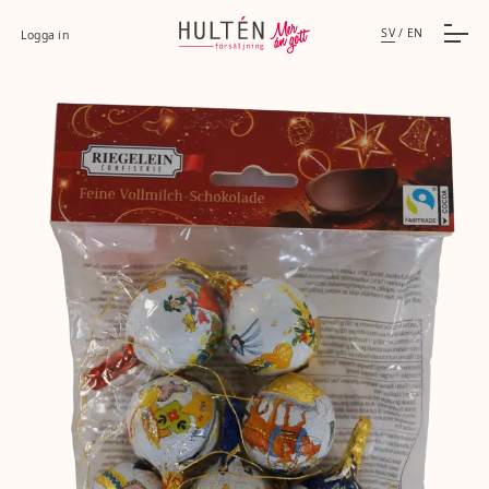
SV
/
EN
Logga in