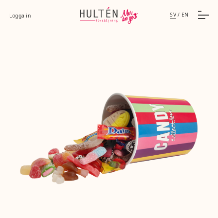
SV
/
EN
Logga in