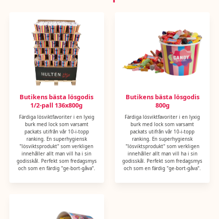
fuktighetsbevarande medel (sorbitol, glycerol), surhetsreglerande medel
(citronsyra, äppelsyra, natriummalat, mjölksyra, natriumcitrat,
natriumvätekarbonat, kaliumcitrat), salt, potatisprotein, druvsocker,
kakaopulver, fettreducerat kakaopulver, sockrad kondenserad
SKUMMJÖLK, SMÖRFETT, salmiak, lakrits, fullhärdat vegetabiliskt fett
(kokos, palm), persikojuice från koncentrat, konserveringsmedel (E202),
bränt socker, aromämnen (bl a kola, vanilj, vanillin), färgämne (svart
morotskoncentrat, E100, E120, E132, E133, E150c, E150d, E153, E170),
frukt- och grönsakskoncentrat (citron, hibiskus, morot, rättika, safflor,
spirulina, svarta vinbär, sötpotatis, äpple), ytbehandlingsmedel
Butikens bästa lösgodis
Butikens bästa lösgodis
(karnaubavax, kokosolja, bivax vitt & gult). KAN INNEHÅLLA SPÅR AV
1/2-pall 136x800g
800g
ANDRA NÖTTER OCH SENAP.
Färdiga lösviktfavoriter i en lyxig
Färdiga lösviktfavoriter i en lyxig
burk med lock som varsamt
burk med lock som varsamt
packats utifrån vår 10-i-topp
packats utifrån vår 10-i-topp
ranking. En superhygiensk
ranking. En superhygiensk
"lösviktsprodukt" som verkligen
"lösviktsprodukt" som verkligen
innehåller allt man vill ha i sin
innehåller allt man vill ha i sin
godisskål. Perfekt som fredagsmys
godisskål. Perfekt som fredagsmys
och som en färdig "ge-bort-gåva".
och som en färdig "ge-bort-gåva".