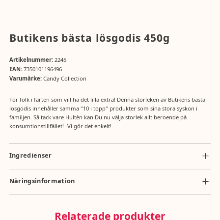
Butikens bästa lösgodis 450g
Artikelnummer:
2245
EAN:
7350101196496
Varumärke:
Candy Collection
För folk i farten som vill ha det lilla extra! Denna storleken av Butikens bästa
lösgodis innehåller samma "10 i topp" produkter som sina stora syskon i
familjen. Så tack vare Hultén kan Du nu välja storlek allt beroende på
konsumtionstillfället! -Vi gör det enkelt!
Ingredienser
socker, glukossirap, kakaosmör, glukos-fruktossirap, gelatin, vatten,
kakaomassa, majsstärkelse, VETEstärkelse, modifierad majsstärkelse,
Näringsinformation
modifierad potatisstärkelse, HELMJÖLKSPULVER, SKUMMJÖLKSPULVER,
Näringsvärde per 100g: energi 1666 kJ/397 kcal, fett 8,3g (varav mättat
invertsockersirap, VASSLEPULVER (MJÖLK), vassleprodukt (MJÖLK),
fett 5,3g), kolhydrater 76,8g (varav sockerarter 57,8g), protein 2,8g, salt
vegetabiliskt fett och olja (palm, shea, raps, kokos), emulgeringsmedel
Relaterade produkter
0,28g.
(SOJALECITIN, solroslecitin), HASSELNÖTTER, VETEMJÖL, MANDEL,