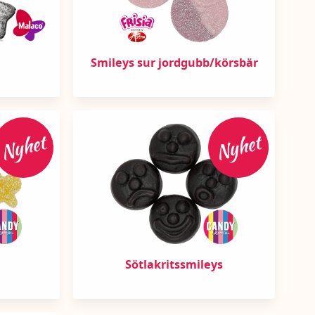
Smileys sur jordgubb/körsbär
Nyhet
Nyhet
Sötlakritssmileys