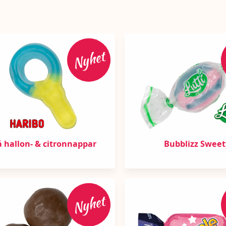
Nyhet
å hallon- & citronnappar
Bubblizz Sweet
Nyhet