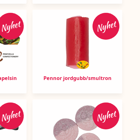
Nyhet
Nyhet
apelsin
Pennor jordgubb/smultron
Nyhet
Nyhet