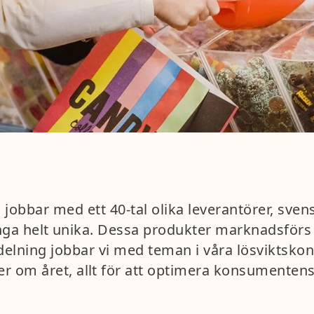
vi jobbar med ett 40-tal olika leverantörer, sve
, många helt unika. Dessa produkter marknadsför
elning jobbar vi med teman i våra lösviktskonc
r om året, allt för att optimera konsumentens