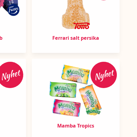
b
Ferrari salt persika
Nyhet
Nyhet
Mamba Tropics