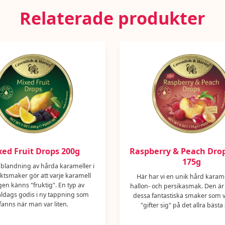
Relaterade produkter
ed Fruit Drops 200g
Raspberry & Peach Drops
175g
 blandning av hårda karameller i
uktsmaker gör att varje karamell
Här har vi en unik hård karam
gen känns "fruktig". En typ av
hallon- och persikasmak. Den är
dags godis i ny tappning som
dessa fantastiska smaker som 
fanns när man var liten.
"gifter sig" på det allra bästa 