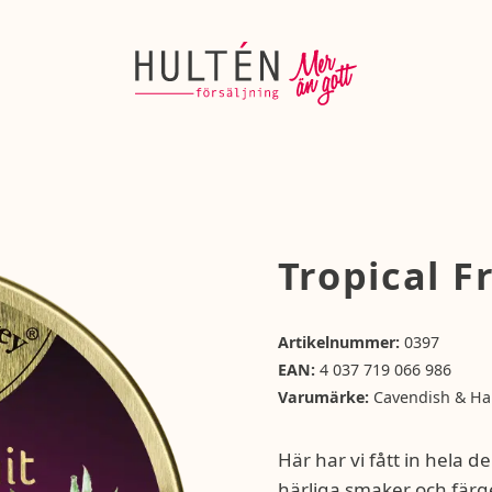
Tropical F
Artikelnummer:
0397
EAN:
4 037 719 066 986
Varumärke:
Cavendish & Ha
Här har vi fått in hela d
härliga smaker och färge