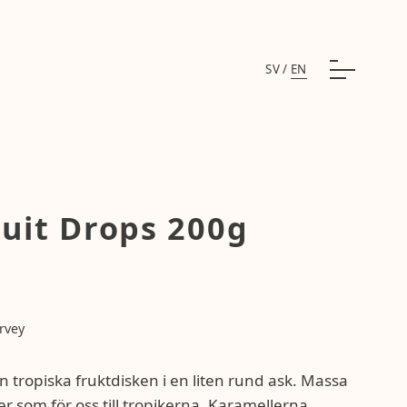
SV
/
EN
ruit Drops 200g
rvey
en tropiska fruktdisken i en liten rund ask. Massa
r som för oss till tropikerna. Karamellerna