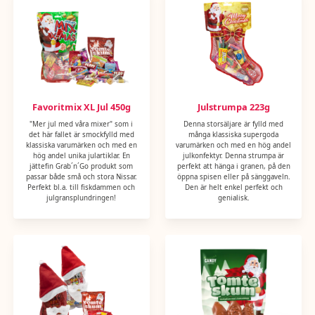
Favoritmix XL Jul 450g
Julstrumpa 223g
"Mer jul med våra mixer" som i
Denna storsäljare är fylld med
det här fallet är smockfylld med
många klassiska supergoda
klassiska varumärken och med en
varumärken och med en hög andel
hög andel unika julartiklar. En
julkonfektyr. Denna strumpa är
jättefin Grab´n´Go produkt som
perfekt att hänga i granen, på den
passar både små och stora Nissar.
öppna spisen eller på sänggaveln.
Perfekt bl.a. till fiskdammen och
Den är helt enkel perfekt och
julgransplundringen!
genialisk.