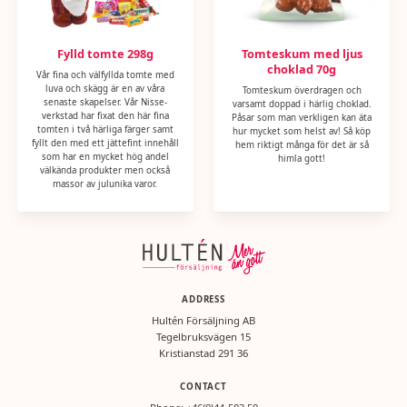
Fylld tomte 298g
Tomteskum med ljus
choklad 70g
Vår fina och välfyllda tomte med
luva och skägg är en av våra
Tomteskum överdragen och
senaste skapelser. Vår Nisse-
varsamt doppad i härlig choklad.
verkstad har fixat den här fina
Påsar som man verkligen kan äta
tomten i två härliga färger samt
hur mycket som helst av! Så köp
fyllt den med ett jättefint innehåll
hem riktigt många för det är så
som har en mycket hög andel
himla gott!
välkända produkter men också
massor av julunika varor.
ADDRESS
Hultén Försäljning AB
Tegelbruksvägen 15
Kristianstad 291 36
CONTACT