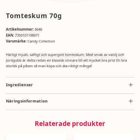
Tomteskum 70g
Artikelnummer:
6646
EAN:
7350101198971
Varumärke:
Candy Collection
Härligt mjukt, saftigt och supergott tomteskum. Med smak av vanilj och
jordgubb är detta redan en klassisk vinnare till ett mycket bra pris! En bra
storlek på påsen så man köpa och äta riktigt många!
Ingredienser
socker, glukossirap, vatten, gelatin, stabiliseringsmedel (sorbitolsirap),
arom, vegetabiliskt olja (kokos
Näringsinformation
och raps), surhetsreglerande medel (citronsyra), ytbehandlingsmedel
Näringsvärde per 100g: energi 1439kj/339kcal, totalt fett 0,5g, mättat
(karnaubavax), färgamne (karminsyra). Kan innehålla spår av
fett 0,3g, kolhydrater 80g , socker 63g, protein 5,9g, salt 0,0g
JORDNÖTTER.
Relaterade produkter