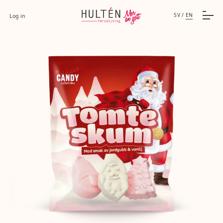
SV
/
EN
Log in