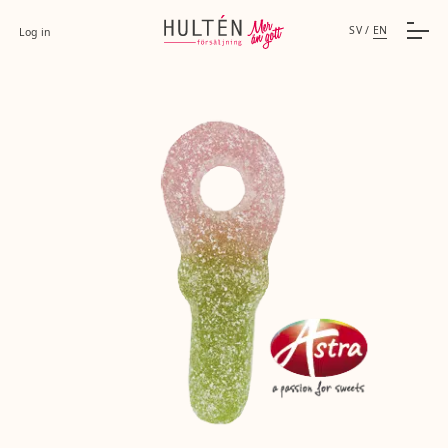
SV
/
EN
Log in