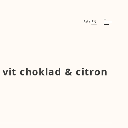
SV
/
EN
s vit choklad & citron