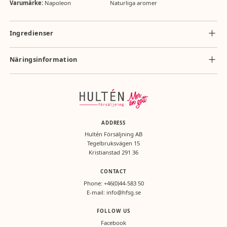
Varumärke:
Napoleon
Naturliga aromer
Ingredienser
Ingredienser: socker, glukossirap, syra (citronsyra), dextros, naturliga
aromer, färgämnen (E100, E160c, E141, E163).
Näringsinformation
Näringsvärde per 100g: energi 1625 kJ/380 kcal, fett 0g (varav mättat
fett 0g), kolhydrater 94,0g (varav sockerarter 66,5g), protein 0g, salt
0,007g.
ADDRESS
Hultén Försäljning AB
Tegelbruksvägen 15
Kristianstad 291 36
CONTACT
Phone:
+46(0)44-583 50
E-mail:
info@hfsg.se
FOLLOW US
Facebook