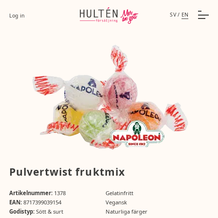
SV
/
EN
Log in
Pulvertwist fruktmix
Artikelnummer:
1378
Gelatinfritt
EAN:
8717399039154
Vegansk
Godistyp:
Sött & surt
Naturliga färger