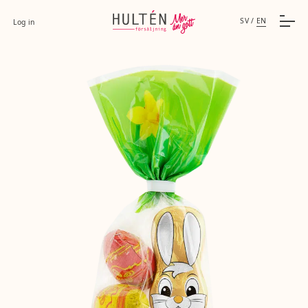
SV
/
EN
Log in