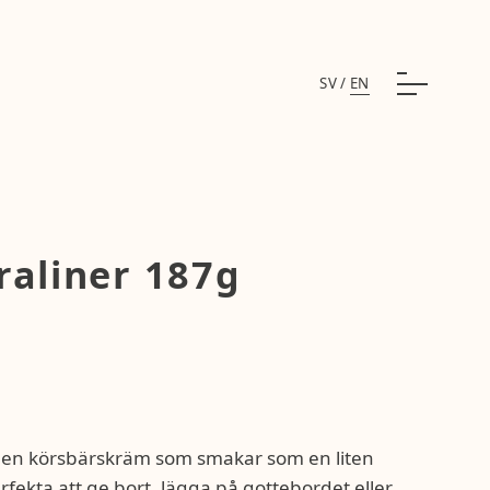
SV
/
EN
raliner 187g
 len körsbärskräm som smakar som en liten
erfekta att ge bort, lägga på gottebordet eller