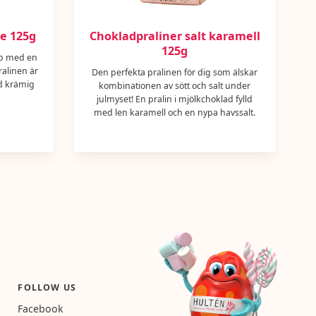
ge 125g
Chokladpraliner salt karamell
125g
pp med en
ralinen är
Den perfekta pralinen för dig som älskar
ed krämig
kombinationen av sött och salt under
julmyset! En pralin i mjölkchoklad fylld
med len karamell och en nypa havssalt.
FOLLOW US
Facebook