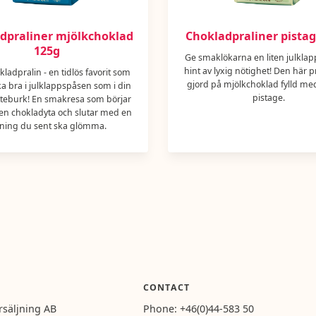
dpraliner mjölkchoklad
Chokladpraliner pista
125g
Ge smaklökarna en liten julkla
hint av lyxig nötighet! Den här p
ladpralin - en tidlös favorit som
gjord på mjölkchoklad fylld m
ka bra i julklappspåsen som i din
pistage.
teburk! En smakresa som börjar
en chokladyta och slutar med en
llning du sent ska glömma.
CONTACT
rsäljning AB
Phone:
+46(0)44-583 50