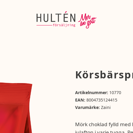
Körsbärsp
Artikelnummer:
10770
EAN:
8004735124415
Varumärke:
Zaini
Mörk choklad fylld med
julafton i varje tugga. P