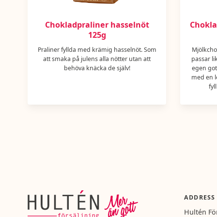
Chokladpraliner hasselnöt
Chokla
125g
Praliner fyllda med krämig hasselnöt. Som
Mjölkchok
att smaka på julens alla nötter utan att
passar li
behöva knäcka de själv!
egen got
med en l
fy
ADDRESS
Hultén Fö