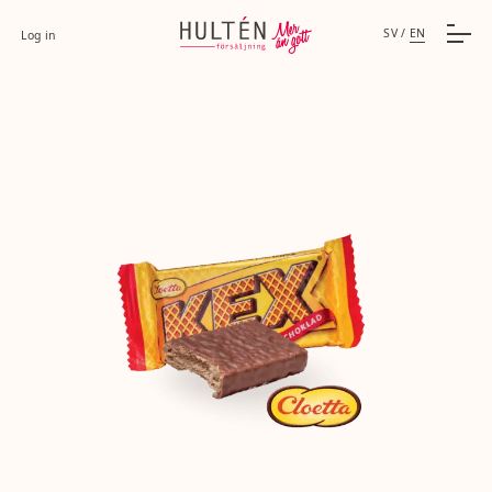
SV
/
EN
Log in