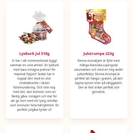
VETEMJÖL, MJÖLK, fuktighetsbevarande medel (sorbitol, glycerol),
surhetsreglerande medel (citronsyra, äppelsyra, natriummalat,
mjölksyra, natriumcitrat, natriumvätekarbonat, kaliumcitrat), salt,
potatisprotein, druvsocker, fettreducerat kakaopulver,
KÄRNMJÖLKSPULVER, SMÖRFETT, salmiak, lakrits, fullhärdat palmfett,
persikojuice från koncentrat, konserveringsmedel (E202), bränt socker,
aromämnen (bl a vanilj, vanillin), färgämne (svart
morotskoncentrat, E100, E120, E132, E133, E150c, E150d, E153, E170),
frukt- och grönsakskoncentrat (citron, hibiskus, morot, rättika, safflor,
Lyxburk jul 518g
Julstrumpa 223g
spirulina, svarta vinbär, sötpotatis, äpple), ytbehandlingsmedel
(karnaubavax, kokosolja, bivax vitt & gult).
Vi har i vår tomteverkstad byggt
Denna storsäljare är fylld med
samman en unik artikel. En lyxburk
många klassiska supergoda
med bara inslagna praliner för
varumärken och med en hög andel
Näringsvärde per 100g: Energi (kJ) 1657 kJ, Energi (kcal) 395 kcal, Fett
maximal hygien! Sedan har vi
julkonfektyr. Denna strumpa är
7,9g, Varav mättat fett 5g, Kolhydrat 76,6g, Varav socker 57,7g, Protein
toppat den med en stor
perfekt att hänga i granen, på den
chokladtomte i läcker
öppna spisen eller på sänggaveln.
3,2g, Salt 0,21g
foliemundering. Och inte nog
Den är helt enkel perfekt och
med det, den kommer som en
genialisk.
KAN INNEHÅLLA SPÅR AV ANDRA NÖTTER OCH MANDEL.
färdig gåva, inslagen och klar för
att ge bort med ett lyxig cellofan
som omsluter hela härligheten. En
LAKRITSKONFEKT 250G
perfekt julgåva tycker vi!
Ingredienser: socker, glukossirap, melass, VETEMJÖL, kokos, vatten,
gelatin, lakritsextrakt, VETESTÄRKELSE, lakritsextrakt, kakaopulver,
naturliga aromämnen, färgande livsmedel (koncentrat av safflor,
spirulina, rödbetsrött, morot, hibiskus), emulgeringsmedel (E471),