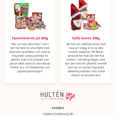
aromämnen, färgämne (E160c), kokosolja, ytbehandlingsmedel (E901),
antioxidant (E300).
Näringsvärde per 100g: Energi (kJ) 1586 kJ, Energi (kcal) 375 kcal, Fett
4,3g, Varav mättat fett 3,7g, Kolhydrat 81g, Varav socker 64g, Protein
2,4g, Salt 0,04g
TRYFFEL ORIGINAL 150G
INGREDIENSER: Vegetabiliskt fett (kokos, palm), socker, fettreducerat
Favoritmix XL Jul 450g
Fylld tomte 298g
kakaopulver (15,5%), vasslepulver (MJÖLK), emulgeringsmedel
"Mer jul med våra mixer" som i
Vår fina och välfyllda tomte med
(solroslecitin).
det här fallet är smockfylld med
luva och skägg är en av våra
klassiska varumärken och med en
senaste skapelser. Vår Nisse-
Näringsvärde per 100g: Energi (kJ) 2488 kJ, Energi (kcal) 599 kcal, Fett
hög andel unika julartiklar. En
verkstad har fixat den här fina
jättefin Grab´n´Go produkt som
tomten i två härliga färger samt
45g, Varav mättat fett 40g, Kolhydrat 41g, Varav socker 39g, Protein
passar både små och stora Nissar.
fyllt den med ett jättefint innehåll
4,2g, Salt 0,11g
Perfekt bl.a. till fiskdammen och
som har en mycket hög andel
julgransplundringen!
välkända produkter men också
Kan innehålla spår av SOJA, NÖTTER och GLUTEN.
massor av julunika varor.
RIESEN KOLA 135G
Chokladkola täck med kraftig mörk choklad (30%)
Ingredienser: Glukossirap, socker, kondenserad VASSLE (från MJÖLK),
kakaomassa* (10%), palmfett, kondenserad SKUMMJÖLK, kakao,
kakaosmör, fuktighetsbevarande medel (sorbitolsirap), SMÖRFETT,
ADDRESS
VASSLEPULVER (från MJÖLK), modifierad stärkelse, emulgeringsmedel:
Hultén Försäljning AB
lecitin (SOJA), vaniljextrakt.