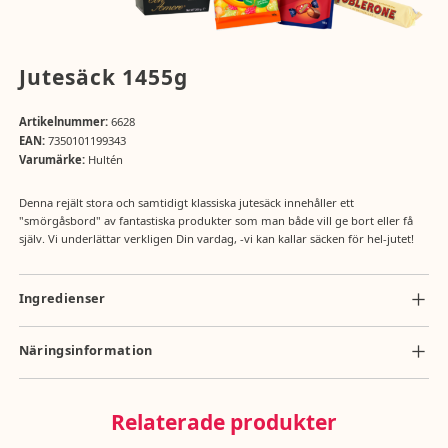
Jutesäck 1455g
Artikelnummer:
6628
EAN:
7350101199343
Varumärke:
Hultén
Denna rejält stora och samtidigt klassiska jutesäck innehåller ett
"smörgåsbord" av fantastiska produkter som man både vill ge bort eller få
själv. Vi underlättar verkligen Din vardag, -vi kan kallar säcken för hel-jutet!
Ingredienser
BUTIKENS BÄSTA LÖSGODIS 1 X 450G
Ingredienser: Socker, glukossirap, kakaosmör, glukos-fruktossirap,
Näringsinformation
gelatin, vatten, kakaomassa, majsstärkelse, VETEstärkelse, modifierad
Näringsvärde per 100g: energi 1747kj/417kcal, totalt fett 12,5g, mättat
majsstärkelse, modifierad potatisstärkelse, HELMJÖLKSPULVER,
fett 9,3g, kolhydrater 72g , varav sockerarter 58g, protein 2,99g, salt
SKUMMJÖLKSPULVER, invertsockersirap, VASSLEPULVER (MJÖLK),
Relaterade produkter
0,14g
vassleprodukt (MJÖLK), vegetabiliskt fett och olja (palm, shea, raps,
kokos), emulgeringsmedel (SOJALECITIN, solroslecitin), HASSELNÖTTER,