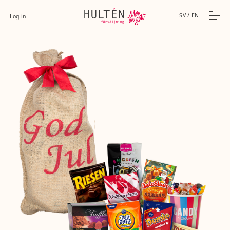
SV
/
EN
Log in