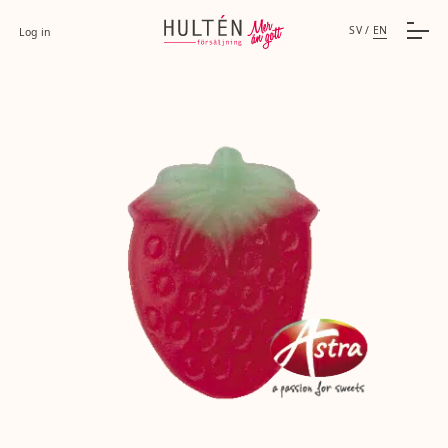
SV
/
EN
Log in