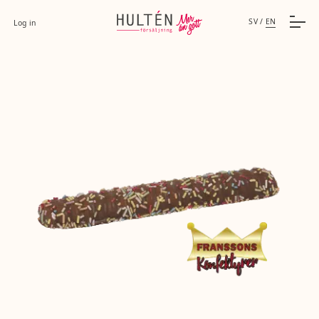
SV
/
EN
Log in