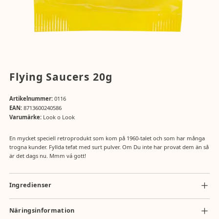
Flying Saucers 20g
Artikelnummer:
0116
EAN:
8713600240586
Varumärke:
Look o Look
En mycket speciell retroprodukt som kom på 1960-talet och som har många
trogna kunder. Fyllda tefat med surt pulver. Om Du inte har provat dem än så
är det dags nu. Mmm vá gott!
Ingredienser
socker, dextros, stärkelse, syra (vinsyra), surhetsreglerande medel
(bikarbonat), aromämnen, färgämnen (E100, E132, E162).
Näringsinformation