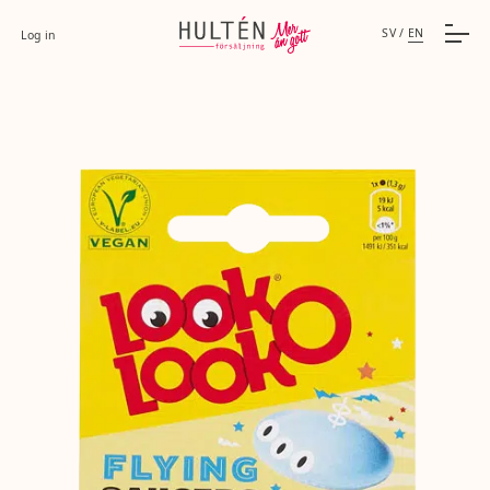
SV
/
EN
Log in