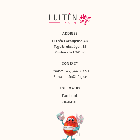
Näringsvärde per 100g: energi 1552kj/365kcal, totalt fett 0g, mättat fett
0g, kolhydrater 87g, socker 59g, protein 0,1g, salt 0g
ADDRESS
Hultén Försäljning AB
Tegelbruksvägen 15
Kristianstad 291 36
CONTACT
Phone:
+46(0)44-583 50
E-mail:
info@hfsg.se
FOLLOW US
Facebook
Instagram