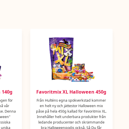
N INNEHÅLLA SPÅR AV ANDRA NÖTTER OCH
 140g
Favoritmix XL Halloween 450g
agen för
Från Hulténs egna spökverkstad kommer
på vår
en helt ny och jättestor Halloween mix
se. Denna
påse på hela 450g kallad för Favoritmix XL.
oween"
Innehåller helt underbara produkter från
assiska
ledande producenter och skrämmande
a unika
bra Halloweengodis också. Så Du får