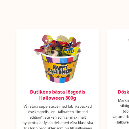
Butikens bästa lösgodis
Dösk
Halloween 800g
Markn
vikti
Vår stora supersuccé med fabrikspackad
(dö
lösviktsgodis i en Halloween "limited
varumärk
edition". Burken som är maximalt
Hallowee
hygienisk är fyllda dels med våra klassiska
10 i topp produkter som nu till Halloween