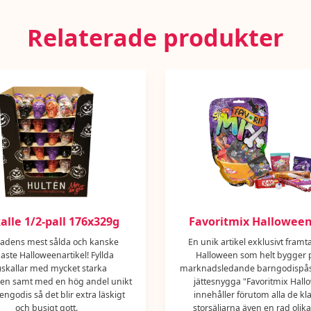
bivax vitt och gult). KA
SENAP.
Relaterade produkter
alle 1/2-pall 176x329g
Favoritmix Halloween
adens mest sålda och kanske
En unik artikel exklusivt framt
gaste Halloweenartikel! Fyllda
Halloween som helt bygger 
)skallar med mycket starka
marknadsledande barngodispå
en samt med en hög andel unikt
jättesnygga "Favoritmix Hall
ngodis så det blir extra läskigt
innehåller förutom alla de kl
och busigt gott.
storsäljarna även en rad olik