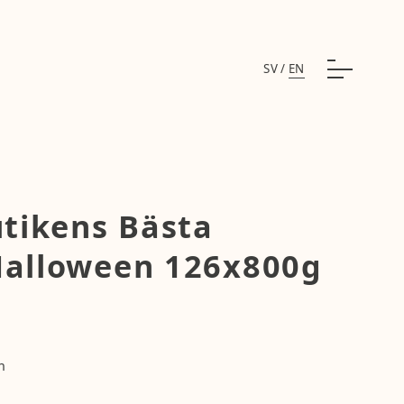
SV
/
EN
utikens Bästa
Halloween 126x800g
n